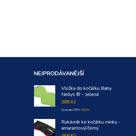
NEJPRODÁVANĚJŠÍ
Vložka do kočárku Baby
Nellys ® - zelená
389
Kč
Cena bez DPH:
322
Kč
Rukávník ke kočárku minky -
amarantový/černý
359
Kč