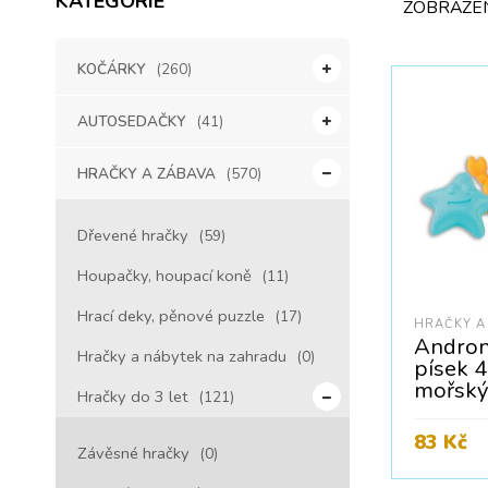
KATEGORIE
ZOBRAZEN
KOČÁRKY
(260)
AUTOSEDAČKY
(41)
HRAČKY A ZÁBAVA
(570)
Dřevené hračky
(59)
Houpačky, houpací koně
(11)
Hrací deky, pěnové puzzle
(17)
HRAČKY A
Androni
Hračky a nábytek na zahradu
(0)
písek 4
mořský
Hračky do 3 let
(121)
83
Kč
Závěsné hračky
(0)
Cena bez D
PŘIDAT 