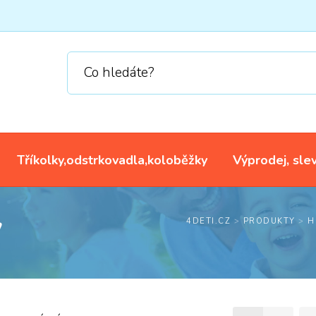
Tříkolky,odstrkovadla,koloběžky
Výprodej, sle
y
4DETI.CZ
>
PRODUKTY
>
H