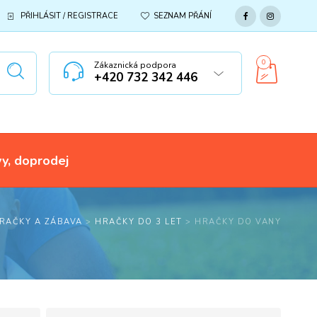
PŘIHLÁSIT / REGISTRACE
SEZNAM PŘÁNÍ
0
Zákaznická podpora
+420 732 342 446
vy, doprodej
RAČKY A ZÁBAVA
>
HRAČKY DO 3 LET
>
HRAČKY DO VANY