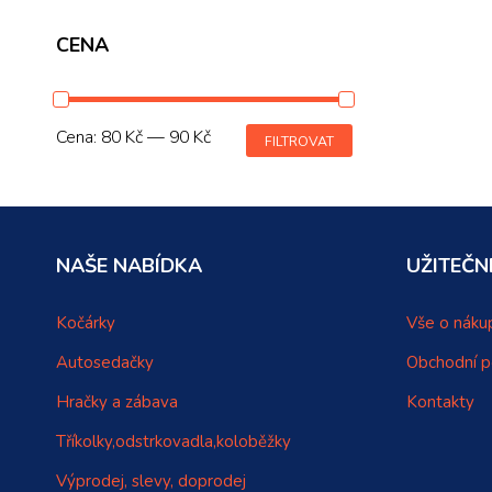
CENA
Cena:
80 Kč
—
90 Kč
FILTROVAT
NAŠE NABÍDKA
UŽITEČN
Kočárky
Vše o náku
Autosedačky
Obchodní 
Hračky a zábava
Kontakty
Tříkolky,odstrkovadla,koloběžky
Výprodej, slevy, doprodej