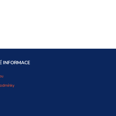
É INFORMACE
pu
podmínky