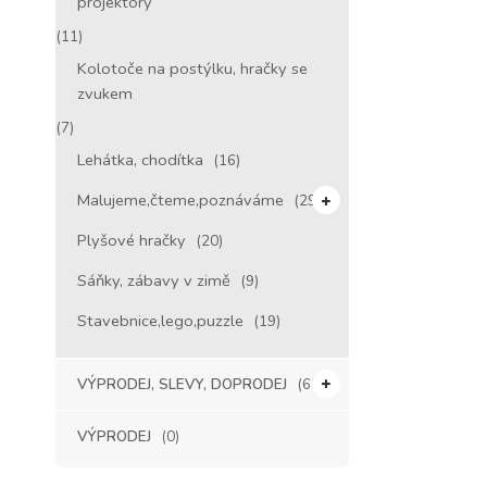
projektory
(11)
Kolotoče na postýlku, hračky se
zvukem
(7)
Lehátka, chodítka
(16)
Malujeme,čteme,poznáváme
(29)
Plyšové hračky
(20)
Sáňky, zábavy v zimě
(9)
Stavebnice,lego,puzzle
(19)
VÝPRODEJ, SLEVY, DOPRODEJ
(65)
VÝPRODEJ
(0)