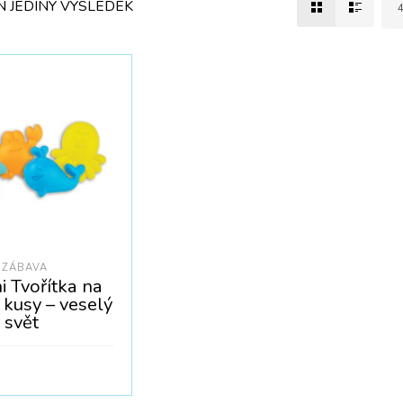
 JEDINÝ VÝSLEDEK
 ZÁBAVA
 Tvořítka na
 kusy – veselý
 svět
PH:
69
Kč
DO KOŠÍKU