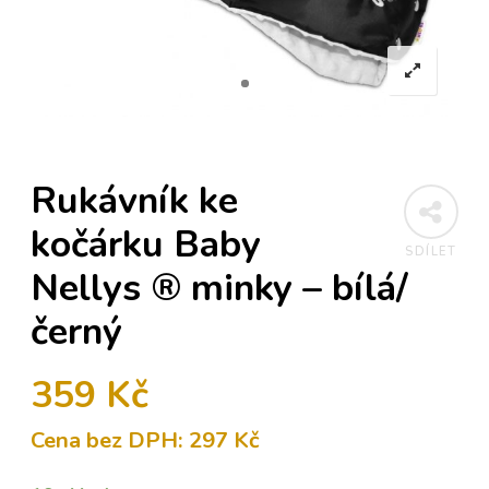
Rukávník ke
kočárku Baby
SDÍLET
Nellys ® minky – bílá/
černý
359
Kč
Cena bez DPH:
297
Kč