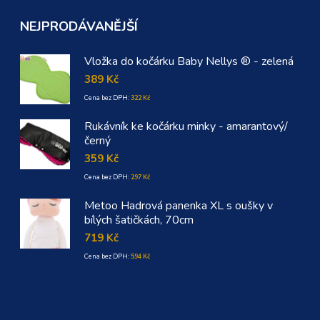
NEJPRODÁVANĚJŠÍ
Vložka do kočárku Baby Nellys ® - zelená
389
Kč
Cena bez DPH:
322
Kč
Rukávník ke kočárku minky - amarantový/
černý
359
Kč
Cena bez DPH:
297
Kč
Metoo Hadrová panenka XL s oušky v
bílých šatičkách, 70cm
719
Kč
Cena bez DPH:
594
Kč