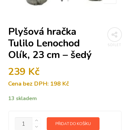
Plyšová hračka
Tulilo Lenochod
SDÍLET
Olík, 23 cm – šedý
239
Kč
Cena bez DPH:
198
Kč
13 skladem
MNOŽSTVÍ
PŘIDAT DO KOŠÍKU