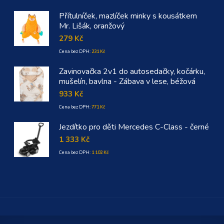
Přítulníček, mazlíček minky s kousátkem
Mr. Lišák, oranžový
279
Kč
Cena bez DPH:
231
Kč
Zavinovačka 2v1 do autosedačky, kočárku,
mušelín, bavlna - Zábava v lese, béžová
933
Kč
Cena bez DPH:
771
Kč
Jezdítko pro děti Mercedes C-Class - černé
1 333
Kč
Cena bez DPH:
1 102
Kč