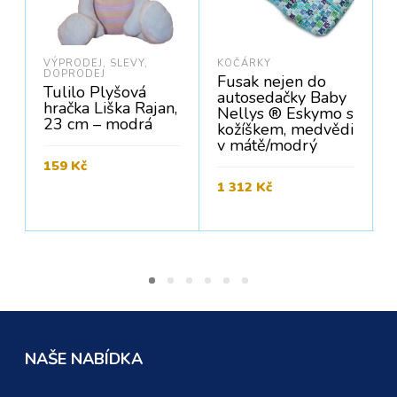
VÝPRODEJ, SLEVY,
KOČÁRKY
DOPRODEJ
Fusak nejen do
Tulilo Plyšová
autosedačky Baby
hračka Liška Rajan,
Nellys ® Eskymo s
23 cm – modrá
kožíškem, medvědi
v mátě/modrý
159
Kč
1 312
Kč
Cena bez DPH:
131
Kč
PŘIDAT DO KOŠÍKU
C
Cena bez DPH:
1 084
Kč
PŘIDAT DO KOŠÍKU
NAŠE NABÍDKA