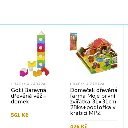
HRAČKY A ZÁBAVA
HRAČKY A ZÁBAVA
Goki Barevná
Domeček dřevěná
dřevěná věž –
farma Moje první
domek
zvířátka 31x31cm
28ks+podložka v
krabici MPZ
561
Kč
Cena bez DPH:
464
Kč
PŘIDAT DO KOŠÍKU
426
Kč