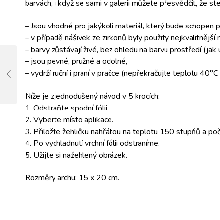
barvách, i když se sami v galerii můžete přesvědčit, že st
– Jsou vhodné pro jakýkoli materiál, který bude schopen p
– v případě nášivek ze zirkonů byly použity nejkvalitnější
– barvy zůstávají živé, bez ohledu na barvu prostředí (jak
– jsou pevné, pružné a odolné,
– vydrží ruční i praní v pračce (nepřekračujte teplotu 40°
Níže je zjednodušený návod v 5 krocích:
1. Odstraňte spodní fólii.
2. Vyberte místo aplikace.
3. Přiložte žehličku nahřátou na teplotu 150 stupňů a poč
4. Po vychladnutí vrchní fólii odstraníme.
5. Užijte si nažehlený obrázek.
Rozměry archu: 15 x 20 cm.