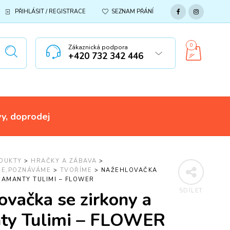
PŘIHLÁSIT / REGISTRACE
SEZNAM PŘÁNÍ
0
Zákaznická podpora
+420 732 342 446
vy, doprodej
DUKTY
>
HRAČKY A ZÁBAVA
>
ME,POZNÁVÁME
>
TVOŘÍME
>
NAŽEHLOVAČKA
IAMANTY TULIMI – FLOWER
SDÍLET
ovačka se zirkony a
ty Tulimi – FLOWER