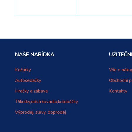
PŘIDAT DO KOŠÍKU
NAŠE NABÍDKA
UŽITEČN
Kočárky
Vše o náku
Autosedačky
Obchodní 
Hračky a zábava
Kontakty
Tříkolky,odstrkovadla,koloběžky
Výprodej, slevy, doprodej