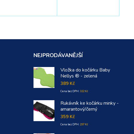
NEJPRODÁVANĚJŠÍ
Vložka do kočárku Baby
Nellys ® - zelená
389
Kč
Cena bez DPH:
322
Kč
Rukávník ke kočárku minky -
amarantový/černý
359
Kč
Cena bez DPH:
297
Kč