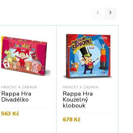
HRAČKY A ZÁBAVA
HRAČKY A ZÁBAVA
HOU
KON
Rappa Hra
Rappa Hra
Ho
Divadélko
Kouzelný
sv.
klobouk
563
Kč
1 
678
Kč
Cena bez DPH:
466
Kč
PŘIDAT DO KOŠÍKU
Cena
P
Cena bez DPH:
560
Kč
PŘIDAT DO KOŠÍKU