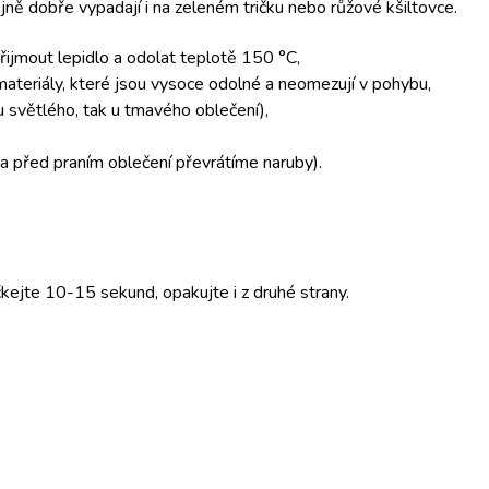
ejně dobře vypadají i na zeleném tričku nebo růžové kšiltovce.
řijmout lepidlo a odolat teplotě 150 °C,
 materiály, které jsou vysoce odolné a neomezují v pohybu,
 u světlého, tak u tmavého oblečení),
C a před praním oblečení převrátíme naruby).
kejte 10-15 sekund, opakujte i z druhé strany.