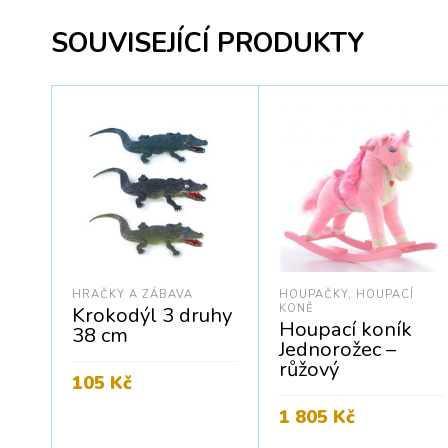
SOUVISEJÍCÍ PRODUKTY
HRAČKY A ZÁBAVA
HOUPAČKY, HOUPACÍ
KONĚ
Krokodýl 3 druhy
Houpací koník
38 cm
Jednorožec –
růžový
105
Kč
1 805
Kč
Cena bez DPH:
86
Kč
PŘIDAT DO KOŠÍKU
Cena bez DPH:
1 492
Kč