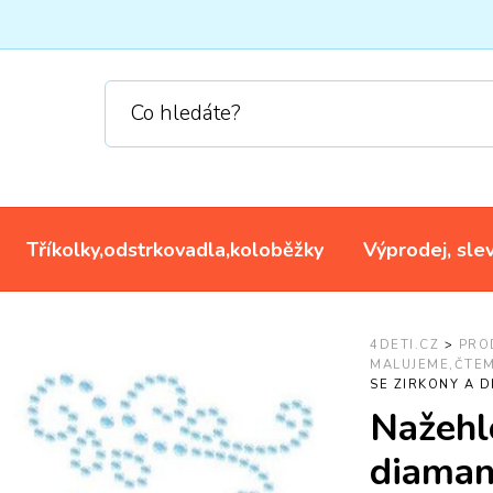
Tříkolky,odstrkovadla,koloběžky
Výprodej, sle
4DETI.CZ
>
PRO
MALUJEME,ČTE
SE ZIRKONY A D
Nažehl
diaman