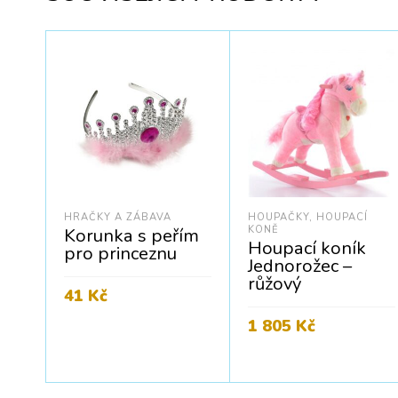
HRAČKY A ZÁBAVA
HOUPAČKY, HOUPACÍ
KONĚ
Korunka s peřím
Houpací koník
pro princeznu
Jednorožec –
růžový
41
Kč
1 805
Kč
Cena bez DPH:
34
Kč
PŘIDAT DO KOŠÍKU
Cena bez DPH:
1 492
Kč
PŘIDAT DO KOŠÍKU