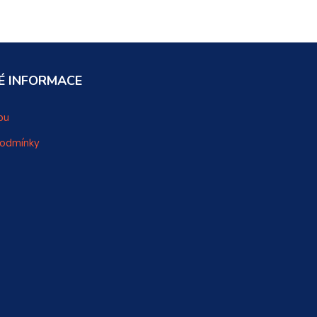
É INFORMACE
pu
podmínky