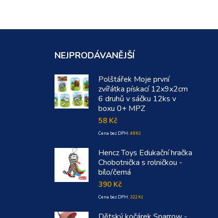
NEJPRODÁVANĚJŠÍ
Polštářek Moje první
zvířátka pískací 12x9x2cm
6 druhů v sáčku 12ks v
boxu 0+ MPZ
58
Kč
Cena bez DPH:
48
Kč
Hencz Toys Edukační hračka
Chobotnička s rolničkou -
bílo/černá
390
Kč
Cena bez DPH:
322
Kč
Dětský kočárek Sparrow -