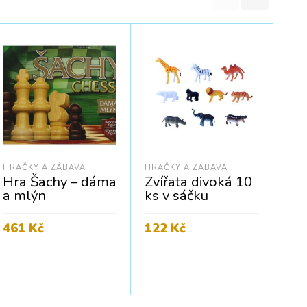
HRAČKY A ZÁBAVA
HRAČKY A ZÁBAVA
HRA
Hra Šachy – dáma
Zvířata divoká 10
Do
a mlýn
ks v sáčku
fa
zv
28
461
Kč
122
Kč
kr
Cena bez DPH:
381
Kč
Cena bez DPH:
101
Kč
PŘIDAT DO KOŠÍKU
PŘIDAT DO KOŠÍKU
42
Cena
P