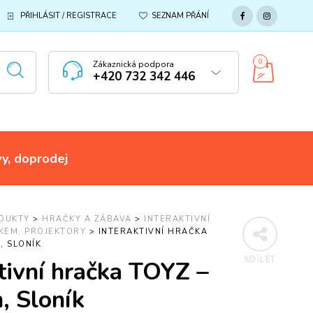
PŘIHLÁSIT / REGISTRACE
SEZNAM PŘÁNÍ
0
Zákaznická podpora
+420 732 342 446
vy, doprodej
DUKTY
>
HRAČKY A ZÁBAVA
>
INTERAKTIVNÍ
KEM, PROJEKTORY
>
INTERAKTIVNÍ HRAČKA
, SLONÍK
SDÍLET
tivní hračka TOYZ –
, Sloník