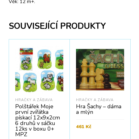
Věk: 12 m+.
SOUVISEJÍCÍ PRODUKTY
HRAČKY A ZÁBAVA
HRAČKY A ZÁBAVA
Polštářek Moje
Hra Šachy – dáma
první zvířátka
a mlýn
pískací 12x9x2cm
6 druhů v sáčku
461
Kč
12ks v boxu 0+
MPZ
Cena bez DPH:
381
Kč
C
PŘIDAT DO KOŠÍKU