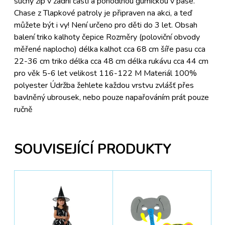
suchý zip v zadní části a pohodlnou gumičkou v pase.
Chase z Tlapkové patroly je připraven na akci, a teď
můžete být i vy! Není určeno pro děti do 3 let. Obsah
balení triko kalhoty čepice Rozměry (poloviční obvody
měřené naplocho) délka kalhot cca 68 cm šíře pasu cca
22-36 cm triko délka cca 48 cm délka rukávu cca 44 cm
pro věk 5-6 let velikost 116-122 M Materiál 100%
polyester Údržba žehlete každou vrstvu zvlášť přes
bavlněný ubrousek, nebo pouze napařováním prát pouze
ručně
SOUVISEJÍCÍ PRODUKTY