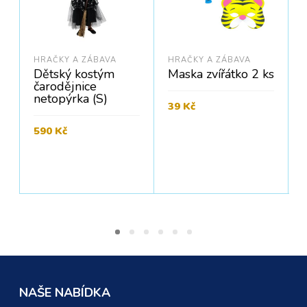
HRAČKY A ZÁBAVA
HRAČKY A ZÁBAVA
Dětský kostým
Maska zvířátko 2 ks
čarodějnice
netopýrka (S)
39
Kč
Cena bez DPH:
32
Kč
590
Kč
PŘIDAT DO KOŠÍKU
Cena bez DPH:
488
Kč
PŘIDAT DO KOŠÍKU
C
NAŠE NABÍDKA