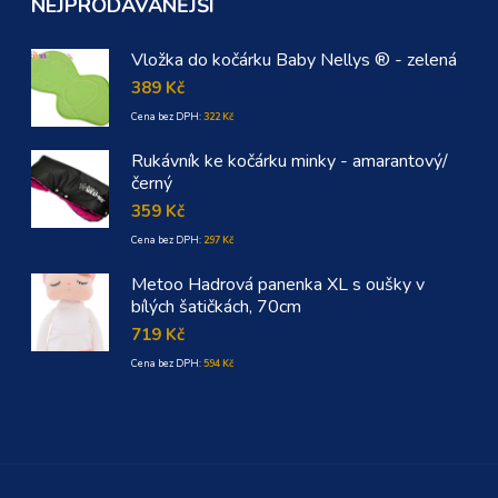
NEJPRODÁVANĚJŠÍ
Vložka do kočárku Baby Nellys ® - zelená
389
Kč
Cena bez DPH:
322
Kč
Rukávník ke kočárku minky - amarantový/
černý
359
Kč
Cena bez DPH:
297
Kč
Metoo Hadrová panenka XL s oušky v
bílých šatičkách, 70cm
719
Kč
Cena bez DPH:
594
Kč